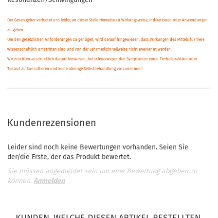
Der Gesetzgeber verbietet uns leider, an dieser Stelle Hinweise zu Wirkungsweise, Indikationen oder Anwendungen
zu geben.
Um den gesetzlichen Anforderungen zu genügen, wird darauf hingewiesen, dass Wirkungen des Mittels für Tiere
wissenschaftlich umstritten sind und von der Lehrmedizin teilweise nicht anerkannt werden.
Wir möchten ausdrücklich darauf hinweisen, bei schwerwiegenden Symptomen einen Tierheilpraktiker oder
Tierarzt zu konsultieren und keine alleinige Selbstbehandlung vorzunehmen!
Kundenrezensionen
Leider sind noch keine Bewertungen vorhanden. Seien Sie
der/die Erste, der das Produkt bewertet.
Sie müssen angemeldet sein um eine Bewertung abgeben zu
können.
Anmelden