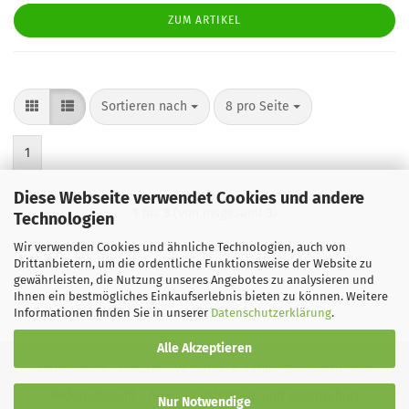
ZUM ARTIKEL
Sortieren nach
pro Seite
Sortieren nach
8 pro Seite
1
Diese Webseite verwendet Cookies und andere
1
bis
3
(von insgesamt
3
)
Technologien
Wir verwenden Cookies und ähnliche Technologien, auch von
Drittanbietern, um die ordentliche Funktionsweise der Website zu
gewährleisten, die Nutzung unseres Angebotes zu analysieren und
Ihnen ein bestmögliches Einkaufserlebnis bieten zu können. Weitere
Informationen finden Sie in unserer
Datenschutzerklärung
.
Alle Akzeptieren
Impressum
Kontakt
Versand- & Zahlungsbedingungen
Widerrufsrecht
AGB
Privatsphäre und Datenschutz
Nur Notwendige