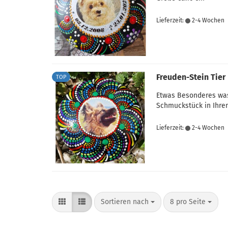
Lieferzeit:
2-4 Wochen
Freuden-Stein Tier
TOP
Etwas Besonderes was 
Schmuckstück in Ihrem
Lieferzeit:
2-4 Wochen
Sortieren nach
pro Seite
Sortieren nach
8 pro Seite