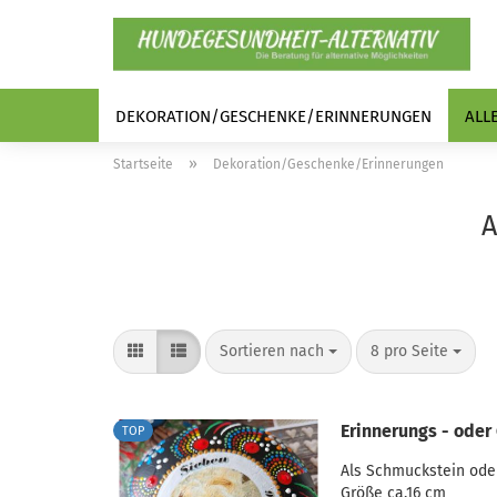
DEKORATION/GESCHENKE/ERINNERUNGEN
ALL
»
Startseite
Dekoration/Geschenke/Erinnerungen
A
Sortieren nach
pro Seite
Sortieren nach
8 pro Seite
Erinnerungs - oder
TOP
Als Schmuckstein ode
Größe ca.16 cm