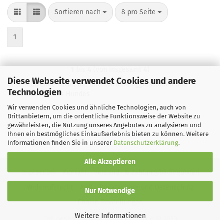
Sortieren nach
pro Seite
Sortieren nach
8 pro Seite
1
1
bis
4
(von insgesamt
4
)
Diese Webseite verwendet Cookies und andere
Unterstützende Mittel bei unerklärbare Aggressionen und
Technologien
Fehlverhalten des Hundes
Wir verwenden Cookies und ähnliche Technologien, auch von
Drittanbietern, um die ordentliche Funktionsweise der Website zu
gewährleisten, die Nutzung unseres Angebotes zu analysieren und
Ihnen ein bestmögliches Einkaufserlebnis bieten zu können. Weitere
Informationen finden Sie in unserer
Datenschutzerklärung
.
Alle Akzeptieren
Impressum
Kontakt
Versand- & Zahlungsbedingungen
Widerrufsrecht
AGB
Privatsphäre und Datenschutz
Nur Notwendige
Cookie Einstellungen
Weitere Informationen
Onlineshop Software
by Gambio.de © 2023