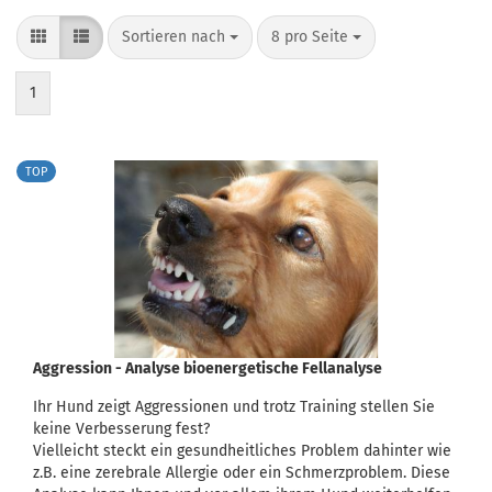
Sortieren nach
pro Seite
Sortieren nach
8 pro Seite
1
TOP
Aggression - Analyse bioenergetische Fellanalyse
Ihr Hund zeigt Aggressionen und trotz Training stellen Sie
keine Verbesserung fest?
Vielleicht steckt ein gesundheitliches Problem dahinter wie
z.B. eine zerebrale Allergie oder ein Schmerzproblem. Diese