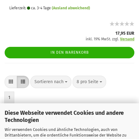
Lieferzeit:
ca. 3-4 Tage
(Ausland abweichend)
17,95 EUR
inkl. 19% MwSt. zzgl.
Versand
IN DEN WARENKORB
Sortieren nach
pro Seite
Sortieren nach
8 pro Seite
1
Diese Webseite verwendet Cookies und andere
1
bis
5
(von insgesamt
5
)
Technologien
Wir verwenden Cookies und ähnliche Technologien, auch von
Drittanbietern, um die ordentliche Funktionsweise der Website zu