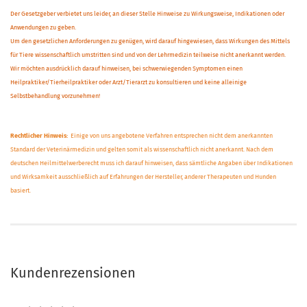
Der Gesetzgeber verbietet uns leider, an dieser Stelle Hinweise zu Wirkungsweise, Indikationen oder
Anwendungen zu geben.
Um den gesetzlichen Anforderungen zu genügen, wird darauf hingewiesen, dass Wirkungen des Mittels
für Tiere wissenschaftlich umstritten sind und von der Lehrmedizin teilweise nicht anerkannt werden.
Wir möchten ausdrücklich darauf hinweisen, bei schwerwiegenden Symptomen einen
Heilpraktiker/Tierheilpraktiker oder Arzt/Tierarzt zu konsultieren und keine alleinige
Selbstbehandlung vorzunehmen!
Rechtlicher Hinweis:
Einige von uns angebotene Verfahren entsprechen nicht dem anerkannten
Standard der Veterinärmedizin und gelten somit als wissenschaftlich nicht anerkannt. Nach dem
deutschen Heilmittelwerberecht muss ich darauf hinweisen, dass sämtliche Angaben über Indikationen
und Wirksamkeit ausschließlich auf Erfahrungen der Hersteller, anderer Therapeuten und Hunden
basiert.
Kundenrezensionen