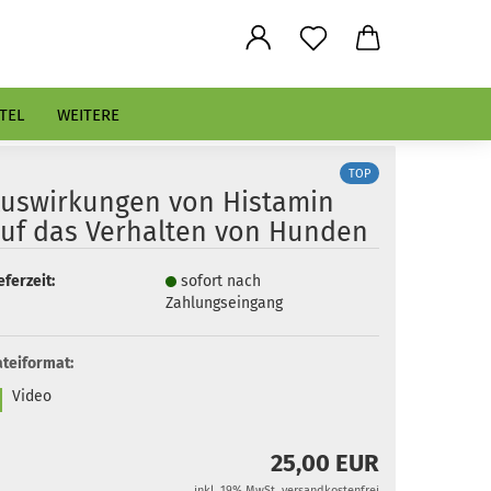
TEL
WEITERE
TOP
uswirkungen von Histamin
uf das Verhalten von Hunden
eferzeit:
sofort nach
Zahlungseingang
teiformat:
Video
25,00 EUR
inkl. 19% MwSt. versandkostenfrei