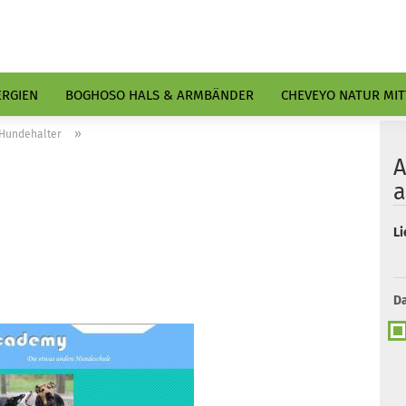
ERGIEN
BOGHOSO HALS & ARMBÄNDER
CHEVEYO NATUR MIT
»
 Hundehalter
A
a
Li
Da